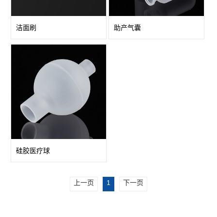
洁面刷
助产气囊
硅胶医疗球
上一页
1
下一页